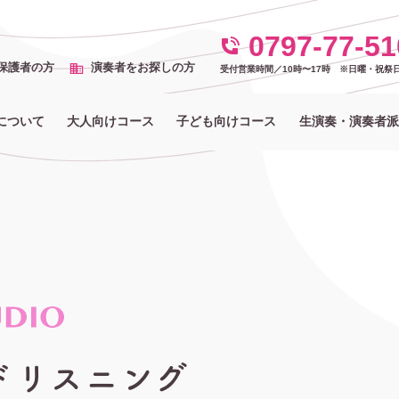
0797-77-51
保護者の方
演奏者をお探しの方
受付営業時間／10時〜17時 ※日
曜
・祝
祭
について
大人向けコース
子ども向けコース
生演奏・演奏者派
ドリスニング